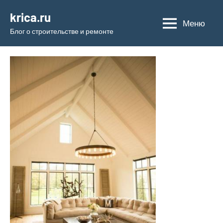
Перейти
krica.ru
к
Меню
Блог о строительстве и ремонте
содержимому