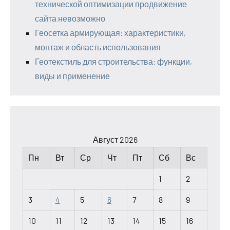
технической оптимизации продвижение
сайта невозможно
Геосетка армирующая: характеристики,
монтаж и область использования
Геотекстиль для строительства: функции,
виды и применение
Август 2026
Пн
Вт
Ср
Чт
Пт
Сб
Вс
1
2
3
4
5
6
7
8
9
10
11
12
13
14
15
16